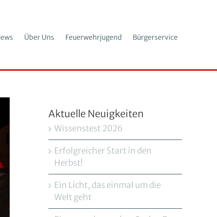
ews
Über Uns
Feuerwehrjugend
Bürgerservice
Aktuelle Neuigkeiten
Wissenstest 2026
Erfolgreicher Start in den
Herbst!
Ein Licht, das einmal um die
Welt geht