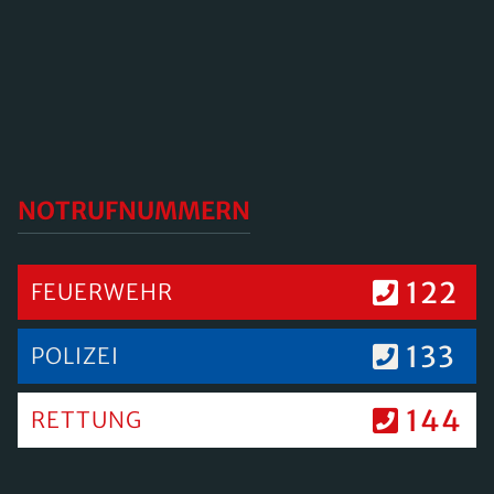
NOTRUFNUMMERN
122
FEUERWEHR
133
POLIZEI
144
RETTUNG